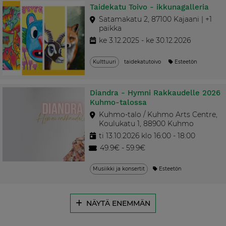
Taidekatu Toivo - ikkunagalleria
Satamakatu 2, 87100 Kajaani | +1
paikka
ke 3.12.2025 - ke 30.12.2026
Kulttuuri
taidekatutoivo
Esteetön
Diandra - Hymni Rakkaudelle 2026
Kuhmo-talossa
Kuhmo-talo / Kuhmo Arts Centre,
Koulukatu 1, 88900 Kuhmo
ti 13.10.2026 klo 16:00 - 18:00
49.9€ - 59.9€
Musiikki ja konsertit
Esteetön
NÄYTÄ ENEMMÄN