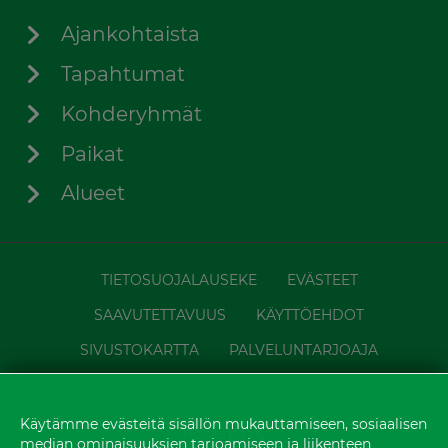
Ajankohtaista
Tapahtumat
Kohderyhmät
Paikat
Alueet
TIETOSUOJALAUSEKE
EVÄSTEET
SAAVUTETTAVUUS
KÄYTTÖEHDOT
SIVUSTOKARTTA
PALVELUNTARJOAJA
Käytämme evästeitä sisällön mukauttamiseen, sosiaalisen
Powered by
median ominaisuuksien tarjoamiseen ja liikenteen