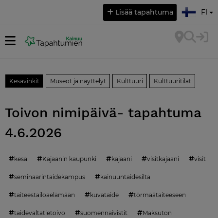
Valitse kieli:
Lisää tapahtuma
FI
Kesävinkit
Museot ja näyttelyt
Kulttuuri
Kulttuuritilat
Toivon nimipäivä- tapahtuma
4.6.2026
kesä
Kajaanin kaupunki
kajaani
visitkajaani
visit
seminaarintaidekampus
kainuuntaidesilta
taiteestailoaelämään
kuvataide
törmäätaiteeseen
taidevaltatietoivo
suomennaivistit
Maksuton