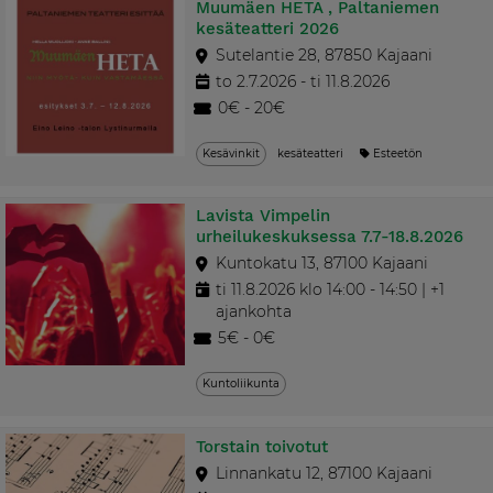
Muumäen HETA , Paltaniemen
kesäteatteri 2026
Sutelantie 28, 87850 Kajaani
to 2.7.2026 - ti 11.8.2026
0€ - 20€
Kesävinkit
kesäteatteri
Esteetön
Lavista Vimpelin
urheilukeskuksessa 7.7-18.8.2026
Kuntokatu 13, 87100 Kajaani
ti 11.8.2026 klo 14:00 - 14:50 | +1
ajankohta
5€ - 0€
Kuntoliikunta
Torstain toivotut
Linnankatu 12, 87100 Kajaani