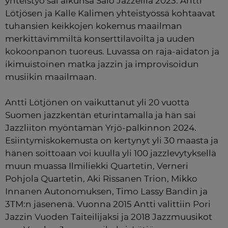
yhteistyö sai alkunsa Salo Jazzeilla 2023. Antti 
Lötjösen ja Kalle Kalimen yhteistyössä kohtaavat 
tuhansien keikkojen kokemus maailman 
merkittävimmiltä konserttilavoilta ja uuden 
kokoonpanon tuoreus. Luvassa on raja-aidaton ja 
ikimuistoinen matka jazzin ja improvisoidun 
musiikin maailmaan.

Antti Lötjönen on vaikuttanut yli 20 vuotta 
Suomen jazzkentän eturintamalla ja hän sai 
Jazzliiton myöntämän Yrjö-palkinnon 2024. 
Esiintymiskokemusta on kertynyt yli 30 maasta ja 
hänen soittoaan voi kuulla yli 100 jazzlevytyksellä 
muun muassa Ilmiliekki Quartetin, Verneri 
Pohjola Quartetin, Aki Rissanen Trion, Mikko 
Innanen Autonomuksen, Timo Lassy Bandin ja 
3TM:n jäsenenä. Vuonna 2015 Antti valittiin Pori 
Jazzin Vuoden Taiteilijaksi ja 2018 Jazzmuusikot 