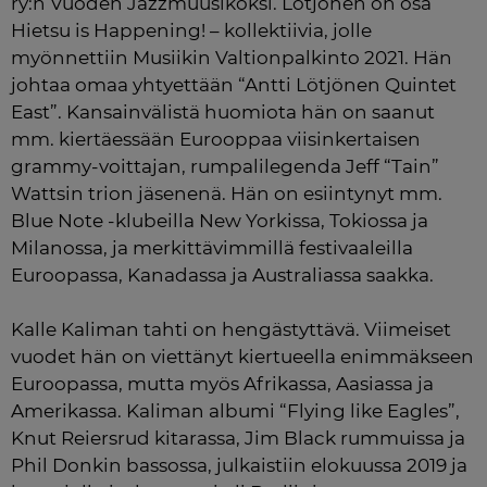
ry:n Vuoden Jazzmuusikoksi. Lötjönen on osa 
Hietsu is Happening! – kollektiivia, jolle 
myönnettiin Musiikin Valtionpalkinto 2021. Hän 
johtaa omaa yhtyettään “Antti Lötjönen Quintet 
East”. Kansainvälistä huomiota hän on saanut 
mm. kiertäessään Eurooppaa viisinkertaisen 
grammy-voittajan, rumpalilegenda Jeff “Tain” 
Wattsin trion jäsenenä. Hän on esiintynyt mm. 
Blue Note -klubeilla New Yorkissa, Tokiossa ja 
Milanossa, ja merkittävimmillä festivaaleilla 
Euroopassa, Kanadassa ja Australiassa saakka.

Kalle Kaliman tahti on hengästyttävä. Viimeiset 
vuodet hän on viettänyt kiertueella enimmäkseen 
Euroopassa, mutta myös Afrikassa, Aasiassa ja 
Amerikassa. Kaliman albumi “Flying like Eagles”, 
Knut Reiersrud kitarassa, Jim Black rummuissa ja 
Phil Donkin bassossa, julkaistiin elokuussa 2019 ja 