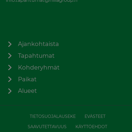
info.tapahtumat@hillagroup.fi
Ajankohtaista
Tapahtumat
Kohderyhmät
Paikat
Alueet
TIETOSUOJALAUSEKE
EVÄSTEET
SAAVUTETTAVUUS
KÄYTTÖEHDOT