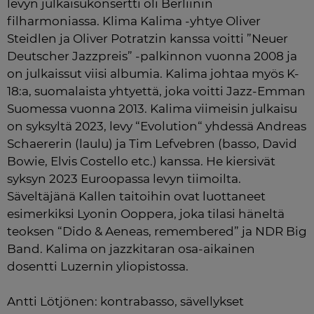
levyn julkaisukonsertti oli Berliinin 
filharmoniassa. Klima Kalima -yhtye Oliver 
Steidlen ja Oliver Potratzin kanssa voitti ”Neuer 
Deutscher Jazzpreis” -palkinnon vuonna 2008 ja 
on julkaissut viisi albumia. Kalima johtaa myös K-
18:a, suomalaista yhtyettä, joka voitti Jazz-Emman 
Suomessa vuonna 2013. Kalima viimeisin julkaisu 
on syksyltä 2023, levy “Evolution“ yhdessä Andreas 
Schaererin (laulu) ja Tim Lefvebren (basso, David 
Bowie, Elvis Costello etc.) kanssa. He kiersivät 
syksyn 2023 Euroopassa levyn tiimoilta. 
Säveltäjänä Kallen taitoihin ovat luottaneet 
esimerkiksi Lyonin Ooppera, joka tilasi häneltä 
teoksen “Dido & Aeneas, remembered” ja NDR Big 
Band. Kalima on jazzkitaran osa-aikainen 
dosentti Luzernin yliopistossa.

Antti Lötjönen: kontrabasso, sävellykset
