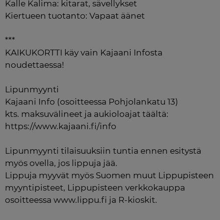
Kalle Kalima: kitarat, sävellykset

Kiertueen tuotanto: Vapaat äänet

***

KAIKUKORTTI käy vain Kajaani Infosta 
noudettaessa!

Lipunmyynti

Kajaani Info (osoitteessa Pohjolankatu 13)

kts. maksuvälineet ja aukioloajat täältä: 
https://www.kajaani.fi/info

Lipunmyynti tilaisuuksiin tuntia ennen esitystä 
myös ovella, jos lippuja jää.

Lippuja myyvät myös Suomen muut Lippupisteen 
myyntipisteet, Lippupisteen verkkokauppa 
osoitteessa www.lippu.fi ja R-kioskit.
