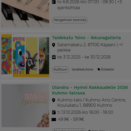
to 6.8.2026 klo 07:00 - 08:30 | +3
ajankohtaa
Hengellinen toiminta
Taidekatu Toivo - ikkunagalleria
Satamakatu 2, 87100 Kajaani | +1
paikka
ke 3.12.2025 - ke 30.12.2026
Kulttuuri
taidekatutoivo
Esteetön
Diandra - Hymni Rakkaudelle 2026
Kuhmo-talossa
Kuhmo-talo / Kuhmo Arts Centre,
Koulukatu 1, 88900 Kuhmo
ti 13.10.2026 klo 16:00 - 18:00
49.9€ - 59.9€