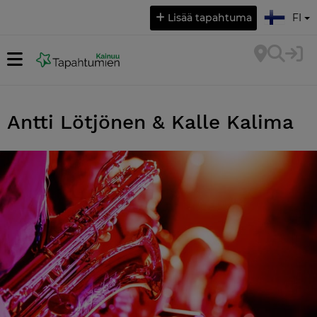
Valitse kieli:
Lisää tapahtuma
FI
Antti Lötjönen & Kalle Kalima