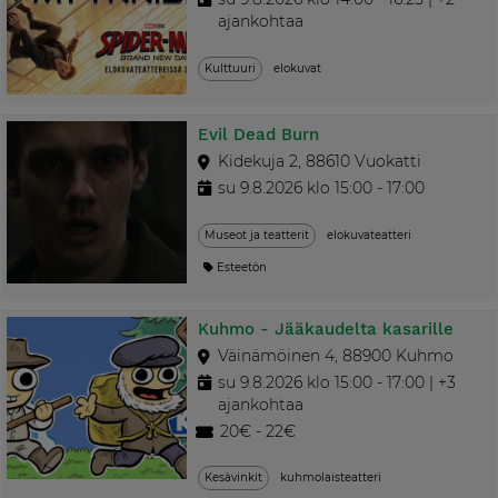
ajankohtaa
Kulttuuri
elokuvat
Evil Dead Burn
Kidekuja 2, 88610 Vuokatti
su 9.8.2026 klo 15:00 - 17:00
Museot ja teatterit
elokuvateatteri
Esteetön
Kuhmo - Jääkaudelta kasarille
Väinämöinen 4, 88900 Kuhmo
su 9.8.2026 klo 15:00 - 17:00 | +3
ajankohtaa
20€ - 22€
Kesävinkit
kuhmolaisteatteri