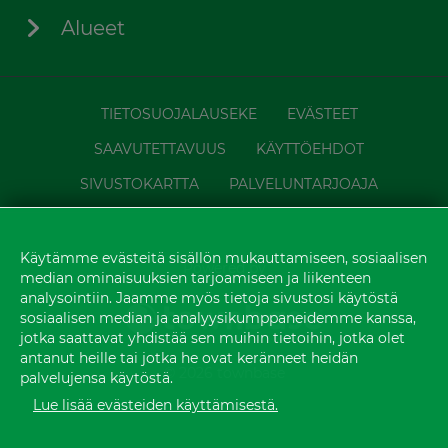
Alueet
TIETOSUOJALAUSEKE
EVÄSTEET
SAAVUTETTAVUUS
KÄYTTÖEHDOT
SIVUSTOKARTTA
PALVELUNTARJOAJA
Käytämme evästeitä sisällön mukauttamiseen, sosiaalisen
Powered by
median ominaisuuksien tarjoamiseen ja liikenteen
analysointiin. Jaamme myös tietoja sivustosi käytöstä
sosiaalisen median ja analyysikumppaneidemme kanssa,
jotka saattavat yhdistää sen muihin tietoihin, jotka olet
antanut heille tai jotka he ovat keränneet heidän
© 2026 townbase
palvelujensa käytöstä.
Lue lisää evästeiden käyttämisestä.