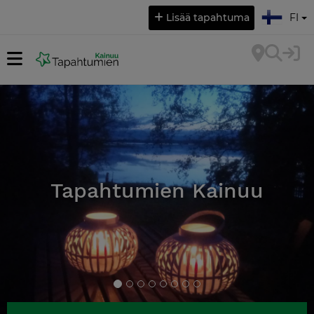
Valitse kieli:
Lisää tapahtuma
FI
Tapahtumien Kainuu