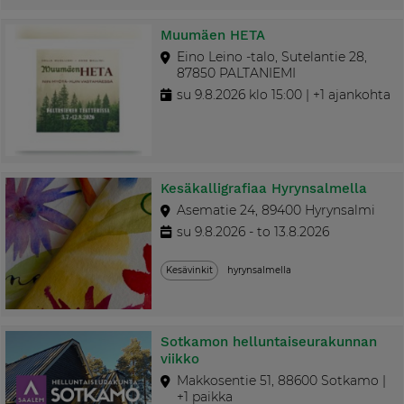
Muumäen HETA
Eino Leino -talo, Sutelantie 28,
87850 PALTANIEMI
su 9.8.2026 klo 15:00 | +1 ajankohta
Kesäkalligrafiaa Hyrynsalmella
Asematie 24, 89400 Hyrynsalmi
su 9.8.2026 - to 13.8.2026
Kesävinkit
hyrynsalmella
Sotkamon helluntaiseurakunnan
viikko
Makkosentie 51, 88600 Sotkamo |
+1 paikka